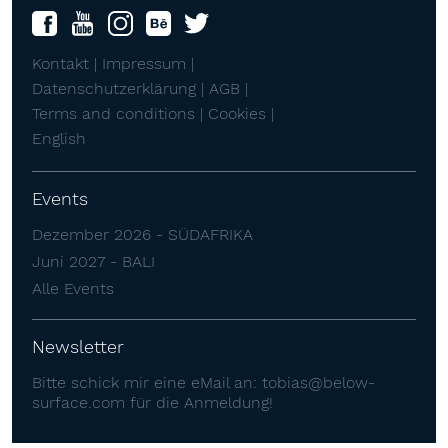
Kontakt |
Impressum |
Datenschutzerklärung |
AGB |
Terms and conditions |
Cookies |
English
Events
Dezember 2026 - SÜDAFRIKA
Juni 2027 - BALI
Alle Events
Newsletter
Bitte schick mir eine eMail an:
tobias@below-
surface.com
für die Anmeldung!